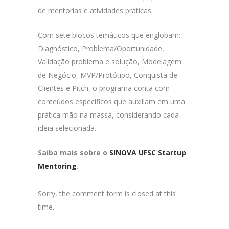
de mentorias e atividades práticas.
Com sete blocos temáticos que englobam:
Diagnóstico, Problema/Oportunidade,
Validação problema e solução, Modelagem
de Negócio, MVP/Protótipo, Conquista de
Clientes e Pitch, o programa conta com
conteúdos específicos que auxiliam em uma
prática mão na massa, considerando cada
ideia selecionada.
Saiba mais sobre o
SINOVA UFSC Startup
Mentoring
.
Sorry, the comment form is closed at this
time.