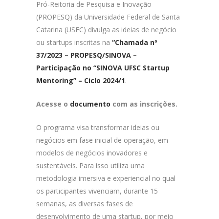
Pró-Reitoria de Pesquisa e Inovação
(PROPESQ) da Universidade Federal de Santa
Catarina (USFC) divulga as ideias de negócio
ou startups inscritas na
“Chamada nº
37/2023 – PROPESQ/SINOVA –
Participação no “SINOVA UFSC Startup
Mentoring” – Ciclo 2024/1
.
Acesse o
documento
com as inscrições.
O programa visa transformar ideias ou
negócios em fase inicial de operação, em
modelos de negócios inovadores e
sustentáveis. Para isso utiliza uma
metodologia imersiva e experiencial no qual
os participantes vivenciam, durante 15
semanas, as diversas fases de
desenvolvimento de uma startup, por meio