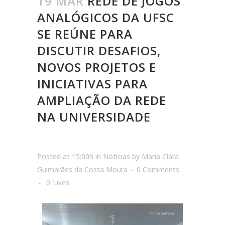
19 MAR
REDE DE JOGOS
ANALÓGICOS DA UFSC
SE REÚNE PARA
DISCUTIR DESAFIOS,
NOVOS PROJETOS E
INICIATIVAS PARA
AMPLIAÇÃO DA REDE
NA UNIVERSIDADE
Posted at 15:00h
in
Notícias
by
Maria Clara
Guimarães da Costa Moura
0 Comments
0
Likes