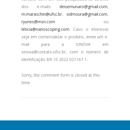
dos e-mails:
deisemunaro@gmail.com
,
m.maraschin@ufsc.br
,
sidmoura@gmail.com
,
ryunes@msn.com
ou
leticia@nanoscoping.com
. Caso o interesse
seja em comercializar o produto, envie um e-
mail para a SINOVA em
sinova@contato.ufsc.br, com o número de
identificação BR 10 2022 021167 1.
Sorry, the comment form is closed at this
time.