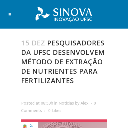
15 DEZ
PESQUISADORES
DA UFSC DESENVOLVEM
MÉTODO DE EXTRAÇÃO
DE NUTRIENTES PARA
FERTILIZANTES
Posted at 08:53h
in
Notícias
by
Alex
0
Comments
0
Likes