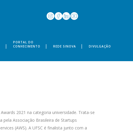
PORTAL DO
S
CONHECIMENTO
REDE SINOVA
DIVULGAÇÃO
p Awards 2021 na categoria universidade. Trata-se
 pela Associação Brasileira de Startups
rvices (AWS). A UFSC é finalista junto com a