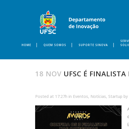
SERV
HOME
QUEM SOMOS
SUPORTE SINOVA
SOLI
18 NOV
UFSC É FINALISTA
Posted at 17:27h
in
Eventos
,
Notícias
,
Startup
by