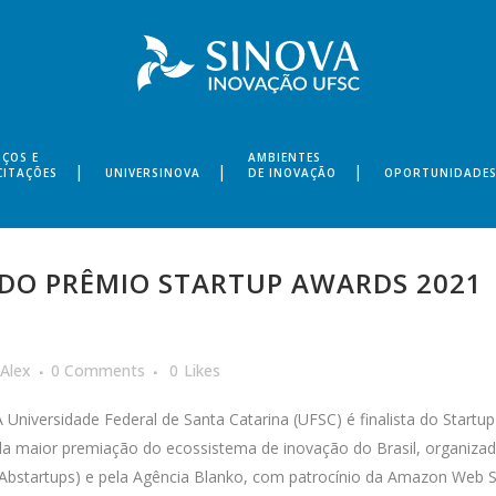
IÇOS E
AMBIENTES
CITAÇÕES
UNIVERSINOVA
DE INOVAÇÃO
OPORTUNIDADE
 DO PRÊMIO STARTUP AWARDS 2021
Alex
0 Comments
0
Likes
A Universidade Federal de Santa Catarina (UFSC) é finalista do Startu
da maior premiação do ecossistema de inovação do Brasil, organizada
(Abstartups) e pela Agência Blanko, com patrocínio da Amazon Web Se