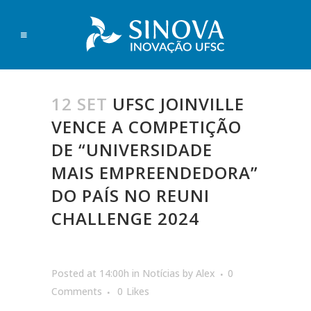
12 SET
UFSC JOINVILLE
VENCE A COMPETIÇÃO
DE “UNIVERSIDADE
MAIS EMPREENDEDORA”
DO PAÍS NO REUNI
CHALLENGE 2024
Posted at 14:00h
in
Notícias
by
Alex
0
Comments
0
Likes