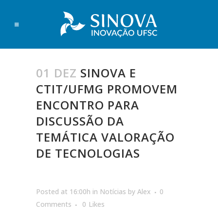
01 DEZ
SINOVA E
CTIT/UFMG PROMOVEM
ENCONTRO PARA
DISCUSSÃO DA
TEMÁTICA VALORAÇÃO
DE TECNOLOGIAS
Posted at 16:00h
in
Notícias
by
Alex
0
Comments
0
Likes