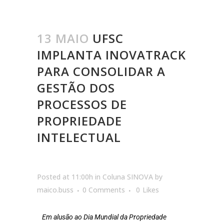
13 MAIO
UFSC
IMPLANTA INOVATRACK
PARA CONSOLIDAR A
GESTÃO DOS
PROCESSOS DE
PROPRIEDADE
INTELECTUAL
Posted at 11:00h
in
Coluna SINOVA
by
maico.buss
0 Comments
0
Likes
Em alusão ao Dia Mundial da Propriedade