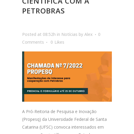
CIENTÍFICA COM A
PETROBRAS
Posted at 08:52h
in
Notícias
by
Alex
0
Comments
0
Likes
A Pró-Reitoria de Pesquisa e Inovação
(Propesq) da Universidade Federal de Santa
Catarina (UFSC) convoca interessados em