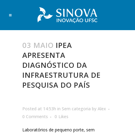
03 MAIO
IPEA
APRESENTA
DIAGNÓSTICO DA
INFRAESTRUTURA DE
PESQUISA DO PAÍS
Posted at 14:53h
in
Sem categoria
by
Alex
0 Comments
0
Likes
Laboratórios de pequeno porte, sem