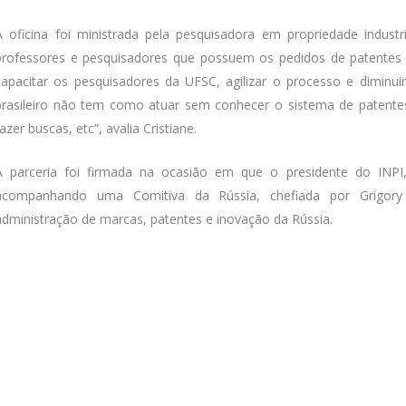
A oficina
foi ministrada pela pesquisadora em propriedade industr
professores e pesquisadores que possuem os pedidos de patentes j
capacitar os pesquisadores da UFSC, agilizar o processo e diminuir
brasileiro não tem como atuar sem conhecer o sistema de patentes
fazer buscas, etc”, avalia Cristiane.
A parceria foi firmada na ocasião em que o presidente do INPI,
acompanhando uma Comitiva da Rússia, chefiada por Grigory 
administração de marcas, patentes e inovação da Rússia.