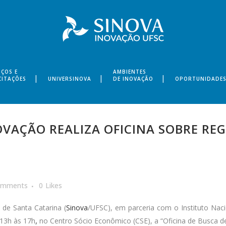
IÇOS E
AMBIENTES
CITAÇÕES
UNIVERSINOVA
DE INOVAÇÃO
OPORTUNIDADE
VAÇÃO REALIZA OFICINA SOBRE REG
omments
0
Likes
 de Santa Catarina (
Sinova
/UFSC), em parceria com o Instituto Nacio
 13h às 17h
,
no Centro Sócio Econômico (CSE), a “Oficina de Busca d