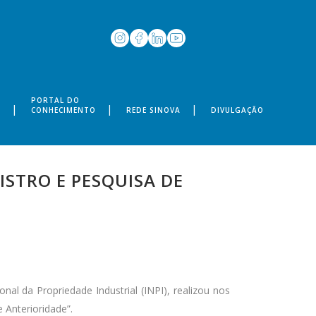
PORTAL DO
S
CONHECIMENTO
REDE SINOVA
DIVULGAÇÃO
ISTRO E PESQUISA DE
nal da Propriedade Industrial (INPI), realizou nos
e Ant
erioridade”.