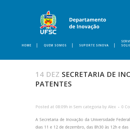
SERV
HOME
QUEM SOMOS
SUPORTE SINOVA
SOLI
14 DEZ
SECRETARIA DE INO
PATENTES
Posted at 08:09h
in
Sem categoria
by
Alex
0 C
A Secretaria de Inovação da Universidade Federal
dias 11 e 12 de dezembro, das 8h30 às 12h e das