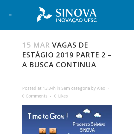
15 MAR
VAGAS DE
ESTÁGIO 2019 PARTE 2 –
A BUSCA CONTINUA
Posted at 13:34h
in
Sem categoria
by
Alex
0 Comments
0
Likes