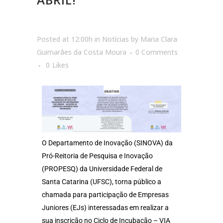
Posted at 12:00h
in
Notícias
by
Maria Clara
Guimarães da Costa Moura
0 Comments
0
Likes
O Departamento de Inovação (SINOVA) da
Pró-Reitoria de Pesquisa e Inovação
(PROPESQ) da Universidade Federal de
Santa Catarina (UFSC), torna público a
chamada para participação de Empresas
Juniores (EJs) interessadas em realizar a
sua inscrição no Ciclo de Incubação – VIA