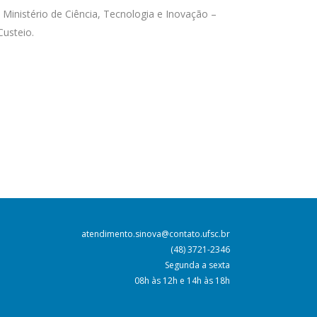
Ministério de Ciência, Tecnologia e Inovação –
usteio.
atendimento.sinova@contato.ufsc.br
(48) 3721-2346
Segunda a sexta
08h às 12h e 14h às 18h