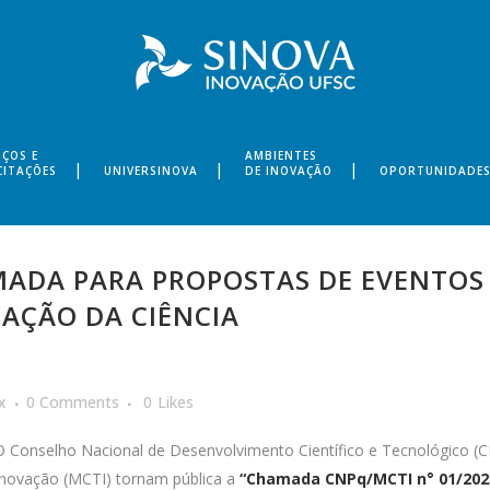
IÇOS E
AMBIENTES
CITAÇÕES
UNIVERSINOVA
DE INOVAÇÃO
OPORTUNIDADE
DA PARA PROPOSTAS DE EVENTOS E
AÇÃO DA CIÊNCIA
x
0 Comments
0
Likes
O Conselho Nacional de Desenvolvimento Científico e Tecnológico (CN
Inovação (MCTI) tornam pública a
“Chamada CNPq/MCTI n° 01/2023