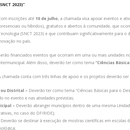
(SNCT 2023)”
.
Com inscrições até
10 de julho
, a chamada visa apoiar eventos e ati
(presenciais ou híbridos), gratuitos e abertos à comunidade, que oco
Tecnologia (SNCT 2023) e que contribuam significativamente para o d
inovação no país.
Serão financiados eventos que ocorram em uma ou mais unidades no Br
intermunicipal. Além disso, deverão ter como tema
“Ciências Básic
A chamada conta com três linhas de apoio e os projetos deverão ser
ou Distrital –
Deverão ter como tema “Ciências Básicas para o De
o no evento e nas atividades previstas;
cipal –
Deverão abranger municípios dentro de uma mesma Unidade
rativas, no caso do DF/RIDE);
Deverão se destinar à execução de mostras científicas em escolas 
nológica;