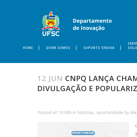
SERV
HOME
QUEM SOMOS
SUPORTE SINOVA
SOLI
12 JUN
CNPQ LANÇA CHAMA
DIVULGAÇÃO E POPULARIZ
Posted at 10:00h
in
Notícias
,
oportunidade
by
Ale