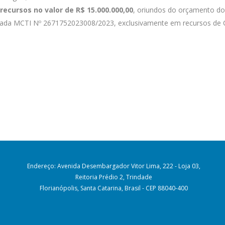
recursos no valor de R$ 15.000.000,00
, oriundos do orçamento do 
ada MCTI Nº 2671752023008/2023, exclusivamente em recursos de C
Endereço: Avenida Desembargador Vitor Lima, 222 - Loja 03,
Reitoria Prédio 2, Trindade
Florianópolis, Santa Catarina, Brasil - CEP 88040-400