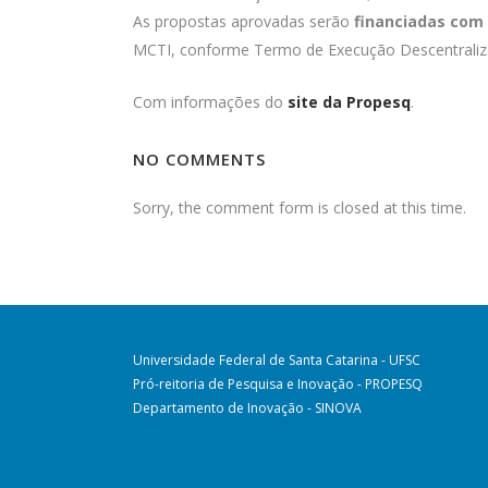
As propostas aprovadas serão
financiadas com 
MCTI, conforme Termo de Execução Descentraliz
Com informações do
site da Propesq
.
NO COMMENTS
Sorry, the comment form is closed at this time.
Universidade Federal de Santa Catarina - UFSC
Pró-reitoria de Pesquisa e Inovação - PROPESQ
Departamento de Inovação - SINOVA