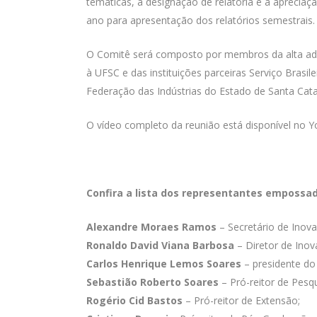
temáticas, a designação de relatoria e a apreci
ano para apresentação dos relatórios semestrais
O Comitê será composto por membros da alta admi
à UFSC e das instituições parceiras Serviço Bras
Federação das Indústrias do Estado de Santa Catari
O vídeo completo da reunião está disponível no 
Confira a lista dos representantes empossad
Alexandre Moraes Ramos
– Secretário de Inova
Ronaldo David Viana Barbosa
– Diretor de Inov
Carlos Henrique Lemos Soares
– presidente do
Sebastião Roberto Soares
– Pró-reitor de Pesqu
Rogério Cid Bastos
– Pró-reitor de Extensão;