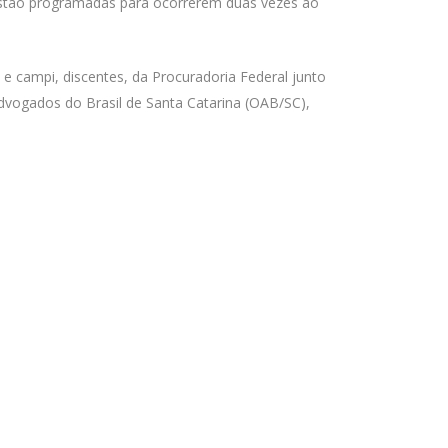
 estão programadas para ocorrerem duas vezes ao
 campi, discentes, da Procuradoria Federal junto
dvogados do Brasil de Santa Catarina (OAB/SC),