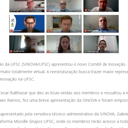
ovação da UFSC (SINOVA/UFSC) apresentou o novo Comitê de Inovação.
to totalmente virtual. A reestruturação busca trazer maior repres
à inovação na UFSC.
 Cesar Balthazar que deu as boas-vindas aos membros e ressaltou a 
Moraes Ramos, fez uma breve apresentação da SINOVA e foram empo
apresentado pela servidora técnico-administrativo da SINOVA, Gabriel
lataforma Moodle Grupos UFSC, onde os membros terão acesso a toda