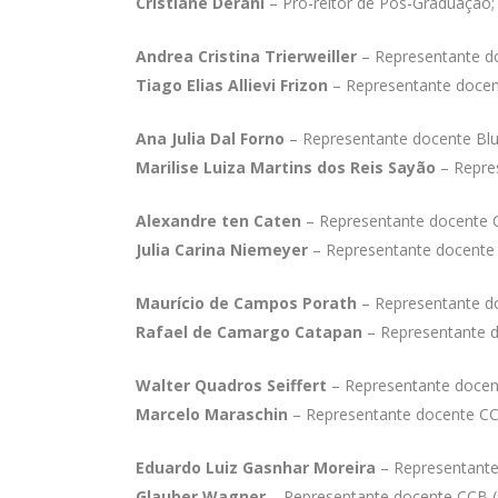
Cristiane Derani
– Pró-reitor de Pós-Graduação;
Andrea Cristina Trierweiller
– Representante d
Tiago Elias Allievi Frizon
– Representante docen
Ana Julia Dal Forno
– Represe
ntante docente B
Marilise Luiza Martins dos Reis Sayão
– Repre
Alexandre ten Caten
– Representante docente C
Julia Carina Niemeyer
– Representante docente 
Maurício de Campos Porath
– Representante do
Rafael de Camargo Catapan
– Representante d
Walter Quadros Seiffert
– Representante doce
Marcelo Maraschin
– Representante docente CC
Eduardo Luiz Gasnhar Moreira
– Representant
Glauber Wagner
– Representante docente CCB (