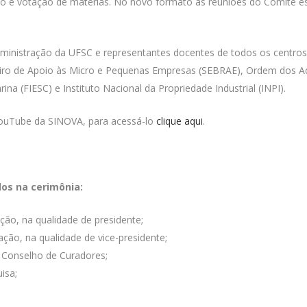
ação e votação de matérias. No novo formato as reuniões do Comitê
.
nistração da UFSC e representantes docentes de todos os centros e
ileiro de Apoio às Micro e Pequenas Empresas (SEBRAE), Ordem dos A
na (FIESC) e Instituto Nacional da Propriedade Industrial (INPI).
YouTube da SINOVA, para acessá-lo
clique aqui
.
os na cerimônia:
ção, na qualidade de presidente;
ação, na qualidade de vice-presidente;
 Conselho de Curadores;
isa;