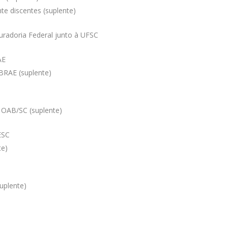
e discentes (suplente)
uradoria Federal junto à UFSC
AE
BRAE (suplente)
 OAB/SC (suplente)
ESC
te)
uplente)