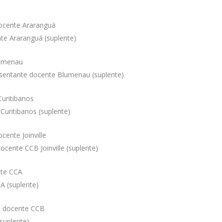
ocente Araranguá
te Araranguá (suplente)
lumenau
sentante docente Blumenau (suplente)
uritibanos
Curitibanos (suplente)
cente Joinville
ocente CCB Joinville (suplente)
nte CCA
A (suplente)
e docente CCB
suplente)