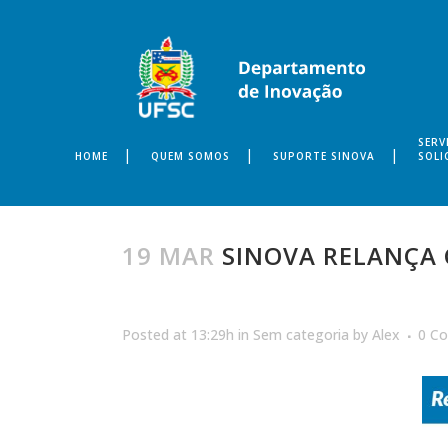
SERV
HOME
QUEM SOMOS
SUPORTE SINOVA
SOLI
19 MAR
SINOVA RELANÇA 
Posted at 13:29h
in
Sem categoria
by
Alex
0 C