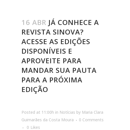
16 ABR
JÁ CONHECE A
REVISTA SINOVA?
ACESSE AS EDIÇÕES
DISPONÍVEIS E
APROVEITE PARA
MANDAR SUA PAUTA
PARA A PRÓXIMA
EDIÇÃO
Posted at 11:00h
in
Notícias
by
Maria Clara
Guimarães da Costa Moura
0 Comments
0
Likes