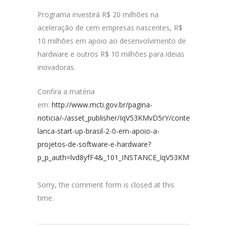
Programa investirá R$ 20 milhões na
aceleração de cem empresas nascentes, R$
10 milhões em apoio ao desenvolvimento de
hardware e outros R$ 10 milhões para ideias
inovadoras.
Confira a matéria
em:
http://www.mcti.gov.br/pagina-
noticia/-/asset_publisher/IqV53KMvD5rY/content/mcti-
lanca-start-up-brasil-2-0-em-apoio-a-
projetos-de-software-e-hardware?
p_p_auth=lvd8yfF4&_101_INSTANCE_IqV53KMvD5rY_redire
Sorry, the comment form is closed at this
time.