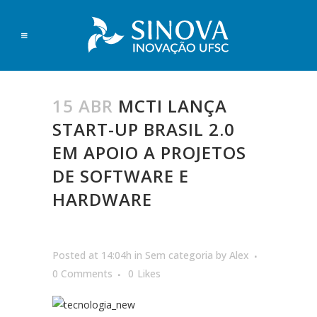
15 ABR
MCTI LANÇA
START-UP BRASIL 2.0
EM APOIO A PROJETOS
DE SOFTWARE E
HARDWARE
Posted at 14:04h
in
Sem categoria
by
Alex
0 Comments
0
Likes