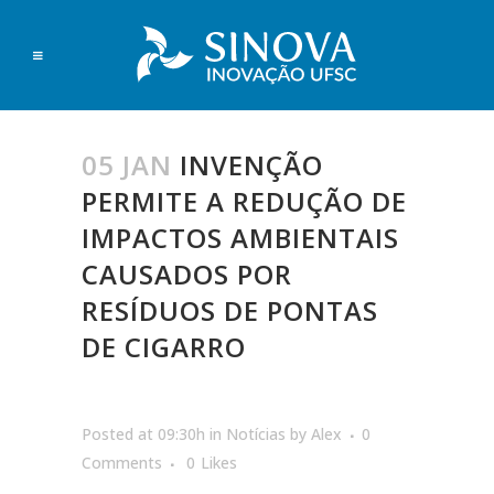
05 JAN
INVENÇÃO
PERMITE A REDUÇÃO DE
IMPACTOS AMBIENTAIS
CAUSADOS POR
RESÍDUOS DE PONTAS
DE CIGARRO
Posted at 09:30h
in
Notícias
by
Alex
0
Comments
0
Likes