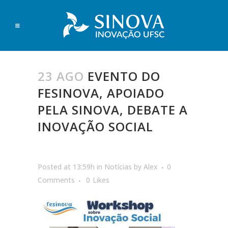
23 AGO
EVENTO DO
FESINOVA, APOIADO
PELA SINOVA, DEBATE A
INOVAÇÃO SOCIAL
Posted at 13:59h
in
Notícias
by
Alex
0
Comments
0
Likes