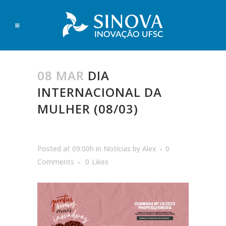
08 MAR
DIA
INTERNACIONAL DA
MULHER (08/03)
Posted at 09:00h
in
Notícias
by
Alex
0
Comments
0
Likes