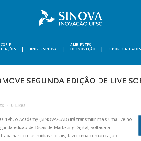
IÇOS E
AMBIENTES
CITAÇÕES
UNIVERSINOVA
DE INOVAÇÃO
OPORTUNIDADE
MOVE SEGUNDA EDIÇÃO DE LIVE SO
ts
0
Likes
r das 19h, o Academy (SINOVA/CAD) irá transm
itir mais uma live no
egunda edição de Dicas de Marketing Digital, voltada a
trabalhar com as mídias sociais, fazer uma comunicação