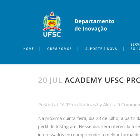
SERV
HOME
QUEM SOMOS
SUPORTE SINOVA
SOLI
20 JUL
ACADEMY UFSC PRO
Posted at 16:05h
in
Notícias
by
Alex
0 Commen
Na próxima quinta-feira, dia 23 de julho, a parti
perfil do Instagram. Nesse dia, será oferecida a s
interessados em compreender a melhor forma de 