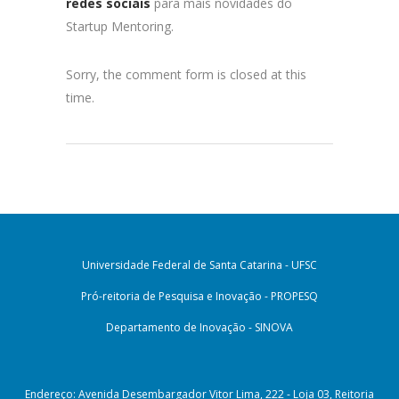
redes sociais
para mais novidades do
Startup Mentoring.
Sorry, the comment form is closed at this
time.
Universidade Federal de Santa Catarina - UFSC
Pró-reitoria de Pesquisa e Inovação - PROPESQ
Departamento de Inovação - SINOVA
Endereço: Avenida Desembargador Vitor Lima, 222 - Loja 03, Reitoria