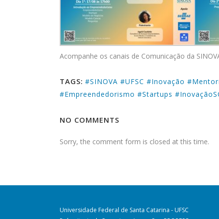
Acompanhe os canais de Comunicação da SINOVA 
TAGS:
#SINOVA #UFSC #Inovação #Mentori
#Empreendedorismo #Startups #InovaçãoS
NO COMMENTS
Sorry, the comment form is closed at this time.
Universidade Federal de Santa Catarina - UFSC