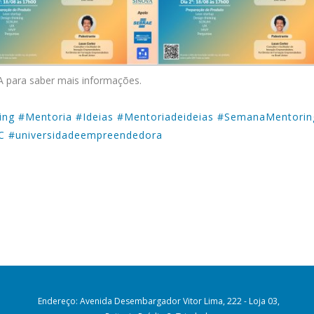
para saber mais informações.
ng #Mentoria #Ideias #Mentoriadeideias #SemanaMentori
C #universidadeempreendedora
Endereço: Avenida Desembargador Vitor Lima, 222 - Loja 03,