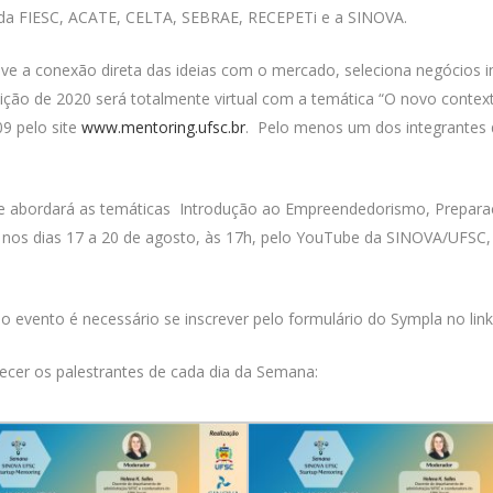
s da FIESC, ACATE, CELTA, SEBRAE, RECEPETi e a SINOVA.
e a conexão direta das ideias com o mercado, seleciona negócios i
dição de 2020 será totalmente virtual com a temática “O novo context
09 pelo site
www.mentoring.ufsc.br
. Pelo menos um dos integrantes 
o e abordará as temáticas Introdução ao Empreendedorismo, Prepar
 nos dias 17 a 20 de agosto, às 17h, pelo YouTube da SINOVA/UFSC
do evento é necessário se inscrever pelo formulário do Sympla no lin
ecer os palestrantes de cada dia da Semana: