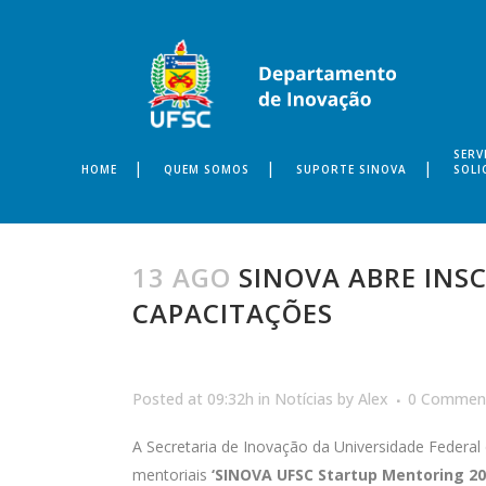
SERV
HOME
QUEM SOMOS
SUPORTE SINOVA
SOLI
13 AGO
SINOVA ABRE INSC
CAPACITAÇÕES
Posted at 09:32h
in
Notícias
by
Alex
0 Commen
A Secretaria de Inovação da Universidade Federal d
mentoriais
‘SINOVA UFSC Startup Mentoring 20