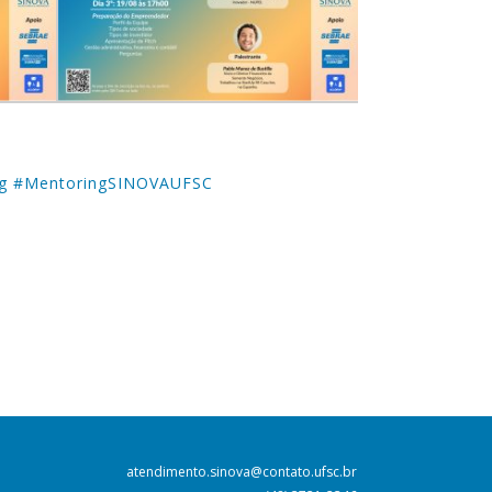
ng #MentoringSINOVAUFSC
atendimento.sinova@contato.ufsc.br