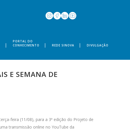
PORTAL DO
S
CONHECIMENTO
REDE SINOVA
DIVULGAÇÃO
IS E SEMANA DE
erça-feira (11/08), para a 3ª edição do Projeto de
uma transmissão online no YouTube da