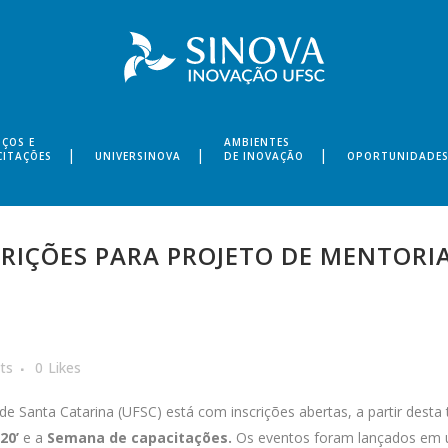
IÇOS E
AMBIENTES
CITAÇÕES
UNIVERSINOVA
DE INOVAÇÃO
OPORTUNIDADE
RIÇÕES PARA PROJETO DE MENTORIA
ts
0
Likes
e Santa Catarina (UFSC) está com inscrições abertas, a partir desta t
20’
e a
Semana de capacitações.
Os eventos foram lançados em 