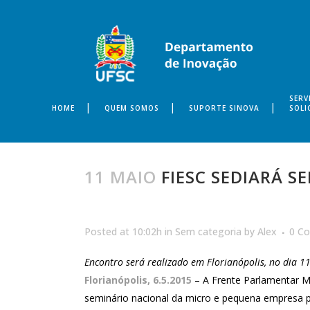
SERV
HOME
QUEM SOMOS
SUPORTE SINOVA
SOLI
11 MAIO
FIESC SEDIARÁ S
Posted at 10:02h
in
Sem categoria
by
Alex
0 C
Encontro será realizado em Florianópolis, no dia 
Florianópolis, 6.5.2015
– A Frente Parlamentar 
seminário nacional da micro e pequena empresa p