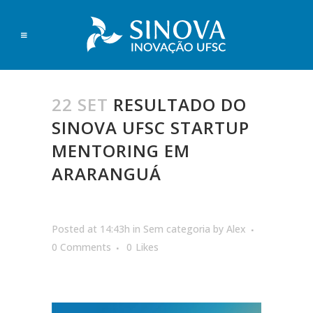
22 SET
RESULTADO DO
SINOVA UFSC STARTUP
MENTORING EM
ARARANGUÁ
Posted at 14:43h
in
Sem categoria
by
Alex
0 Comments
0
Likes