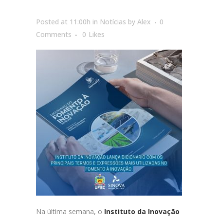
Posted at 11:00h
in
Notícias
by
Alex
0
Comments
0
Likes
Na última semana, o
Instituto da Inovação