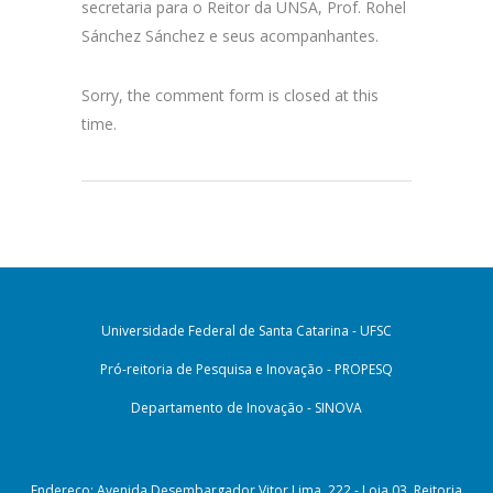
secretaria para o Reitor da UNSA, Prof. Rohel
Sánchez Sánchez e seus acompanhantes.
Sorry, the comment form is closed at this
time.
Universidade Federal de Santa Catarina - UFSC
Pró-reitoria de Pesquisa e Inovação - PROPESQ
Departamento de Inovação - SINOVA
Endereço: Avenida Desembargador Vitor Lima, 222 - Loja 03, Reitoria