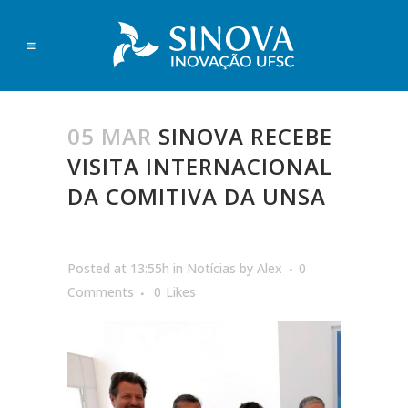
05 MAR
SINOVA RECEBE
VISITA INTERNACIONAL
DA COMITIVA DA UNSA
Posted at 13:55h
in
Notícias
by
Alex
0
Comments
0
Likes