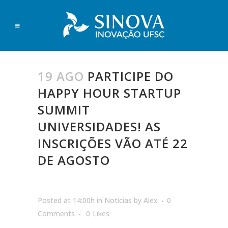
19 AGO
PARTICIPE DO
HAPPY HOUR STARTUP
SUMMIT
UNIVERSIDADES! AS
INSCRIÇÕES VÃO ATÉ 22
DE AGOSTO
Posted at 14:00h
in
Notícias
by
Alex
0
Comments
0
Likes