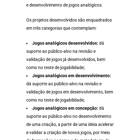
e desenvolvimento de jogos analógicos.
Os projetos desenvolvidos são enquadrados
em três categorias que contemplam:
Jogos analógicos desenvolvidos:
dá
suporte ao público-alvo na revisão e
validação de jogos já desenvolvidos, bem
como no teste de jogabilidade;
Jogos analógicos em desenvolvimento:
dá suporte ao público-alvo na revisão e
validação de jogos em desenvolvimento, bem
como no teste de jogabilidade;
Jogos analógicos em concepção:
dá
suporte ao público-alvo no desenvolvimento
de uma criação, a partir de uma ideia acelerar
e validar a criação de novos jogos, por meio