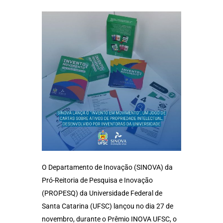
O Departamento de Inovação (SINOVA) da
Pró-Reitoria de Pesquisa e Inovação
(PROPESQ) da Universidade Federal de
Santa Catarina (UFSC) lançou no dia 27 de
novembro, durante o Prêmio INOVA UFSC, o