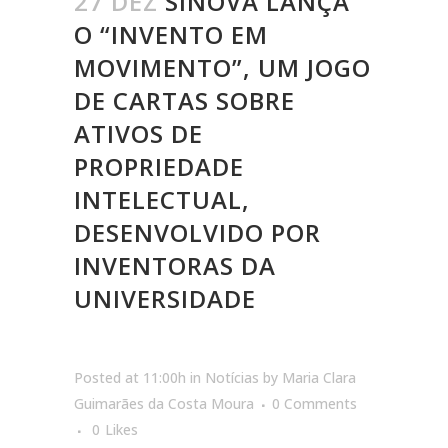
27 DEZ
SINOVA LANÇA
O “INVENTO EM
MOVIMENTO”, UM JOGO
DE CARTAS SOBRE
ATIVOS DE
PROPRIEDADE
INTELECTUAL,
DESENVOLVIDO POR
INVENTORAS DA
UNIVERSIDADE
Posted at 11:00h
in
Notícias
by
Maria Clara
Guimarães da Costa Moura
0 Comments
0
Likes