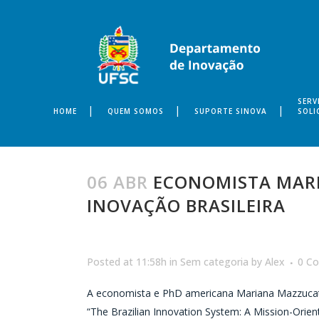
SERV
HOME
QUEM SOMOS
SUPORTE SINOVA
SOLI
06 ABR
ECONOMISTA MARI
INOVAÇÃO BRASILEIRA
Posted at 11:58h
in
Sem categoria
by
Alex
0 C
A economista e PhD americana Mariana Mazzucato a
“The Brazilian Innovation System: A Mission-Orien