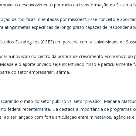
romover o desenvolvimento por meio da transformação do Sistema Na
doção de “políticas orientadas por missões”. Esse conceito é aborda
 atingir metas específicas de longo prazo capazes de responder aos 
Estudos Estratégicos (CGEE) em parceria com a Universidade de Suss
ocar a inovação no centro da política de crescimento econômico do 
tividade e o aporte privado seja incentivado. “Isso é particularment
rte do setor empresarial”, afirma.
arando o mito do setor público vs. setor privado”, Mariana Mazzuca
erno federal recentemente. Ela destaca a importância de programas
s, ao ser lançado com forte articulação entre ministérios, agências e