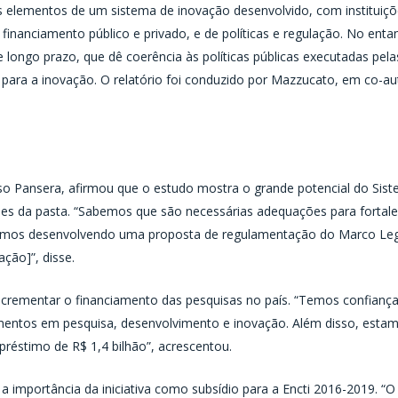
s elementos de um sistema de inovação desenvolvido, com instituiç
financiamento público e privado, e de políticas e regulação. No en
ongo prazo, que dê coerência às políticas públicas executadas pelas 
s para a inovação. O relatório foi conduzido por Mazzucato, em co-a
lso Pansera, afirmou que o estudo mostra o grande potencial do Sis
es da pasta. “Sabemos que são necessárias adequações para fortalec
tamos desenvolvendo uma proposta de regulamentação do Marco Lega
ação]”, disse.
crementar o financiamento das pesquisas no país. “Temos confianç
timentos em pesquisa, desenvolvimento e inovação. Além disso, es
éstimo de R$ 1,4 bilhão”, acrescentou.
a importância da iniciativa como subsídio para a Encti 2016-2019. “O