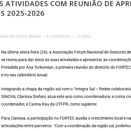
AS ATIVIDADES COM REUNIÃO DE AP
S 2025-2026
arães da Costa Moura
0 Comments
0
Likes
Na última sexta-feira (24), a Associação Fórum Nacional de Gestores d
se reuniu para dar início às suas atividades e apresentar as coordena
Presidida por Ana Torkomian, a primeira reunião do diretório do FORTE
e no seu calendário anual.
Integrando a chapa da região sul com o “Integra Sul – Redes colaborati
SINOVA, Clarissa Stefani, atua este ano como coordenadora, e conta c
coordenador, e Carina Rau da UTFPR, como suplente.
Para Clarissa, a participação no FORTEC auxilia o crescimento local e 
articulações entre parceiros.
“Com a coordenação da região sul, podemos