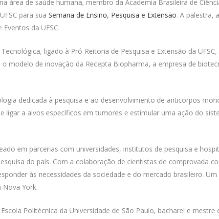
na área de saúde humana, membro da Academia Brasileira de Ciênc
 UFSC para sua
Semana de Ensino, Pesquisa e Extensão
. A palestra,
 e Eventos da UFSC.
ecnológica, ligado à Pró-Reitoria de Pesquisa e Extensão da UFSC, 
e o modelo de inovação da Recepta Biopharma, a empresa de biotecn
ogia dedicada à pesquisa e ao desenvolvimento de anticorpos mono
e ligar a alvos específicos em tumores e estimular uma ação do sis
o em parcerias com universidades, institutos de pesquisa e hospit
e pesquisa do país. Com a colaboração de cientistas de comprovada co
esponder às necessidades da sociedade e do mercado brasileiro. Um d
 Nova York.
 Escola Politécnica da Universidade de São Paulo, bacharel e mestre 