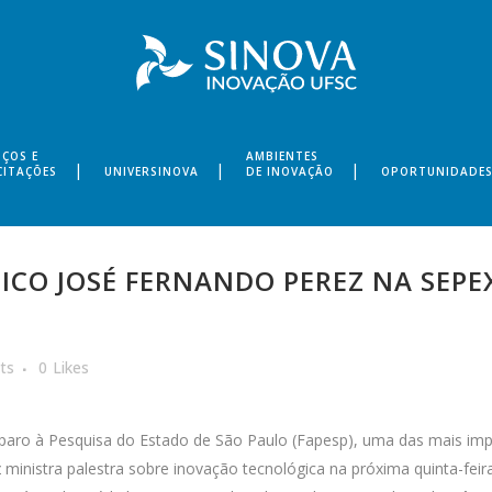
IÇOS E
AMBIENTES
CITAÇÕES
UNIVERSINOVA
DE INOVAÇÃO
OPORTUNIDADE
ICO JOSÉ FERNANDO PEREZ NA SEPE
ts
0
Likes
mparo à Pesquisa do Estado de São Paulo (Fapesp), uma das mais imp
z
ministra palestra sobre inovação tecnológica na próxima quinta-feira