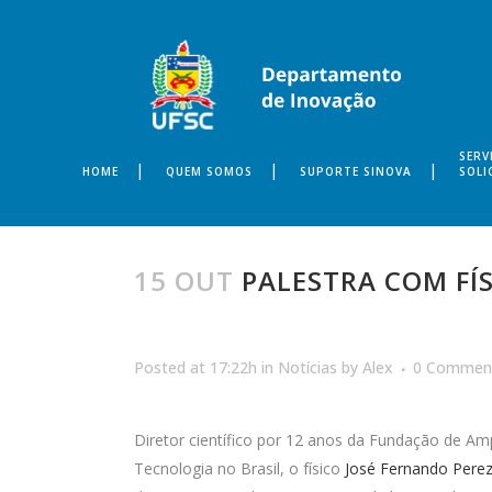
SERV
HOME
QUEM SOMOS
SUPORTE SINOVA
SOLI
15 OUT
PALESTRA COM FÍS
Posted at 17:22h
in
Notícias
by
Alex
0 Commen
Diretor científico por 12 anos da Fundação de A
Tecnologia no Brasil, o físico
José Fernando Pere