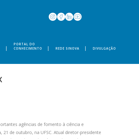
PORTAL DO
S
CONHECIMENTO
REDE SINOVA
DIVULGAÇÃO
X
ortantes agências de fomento à ciência e
, 21 de outubro, na UFSC. Atual diretor-presidente