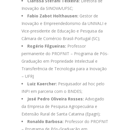
Clarissa Stefani Teixeira:
Diretora de
Inovação da SINOVA/UFSC;
Fabio Zabot Holthausen:
Gestor de
Inovação e Empreendedorismo da UNIVALI e
Vice-presidente de Educação e Pesquisa da
Câmara de Comércio Brasil-Portugal (SC);
Rogério Filgueiras:
Professor
permanente do PROFNIT – Programa de Pós-
Graduação em Propriedade Intelectual e
Transferência de Tecnologia para a Inovação
– UFRJ
Luiz Kaercher:
Pesquisador ad hoc pelo
INPI em parceria com o BNDES;
José Pedro Oliveira Rosses:
Advogado
da Empresa de Pesquisa Agropecuária e
Extensão Rural de Santa Catarina (Epagri);
Ronaldo Barbosa:
Professor do PROFNIT
– Programa de Pós-Graduação em