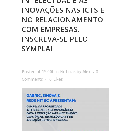
INTELECTUAL E AS
INOVAÇÕES NAS ICTS E
NO RELACIONAMENTO
COM EMPRESAS.
INSCREVA-SE PELO
SYMPLA!
Posted at 15:00h
in
Notícias
by
Alex
0
Comments
0
Likes