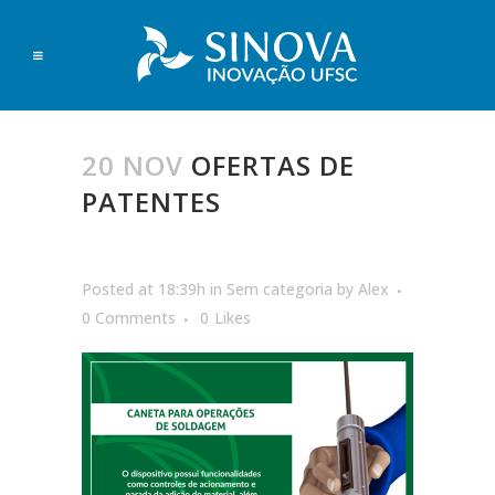
20 NOV
OFERTAS DE
PATENTES
Posted at 18:39h
in
Sem categoria
by
Alex
0 Comments
0
Likes