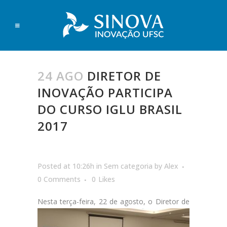
24 AGO
DIRETOR DE
INOVAÇÃO PARTICIPA
DO CURSO IGLU BRASIL
2017
Posted at 10:26h
in
Sem categoria
by
Alex
0 Comments
0
Likes
Nesta terça-feira, 22 de agos
to, o Diretor de