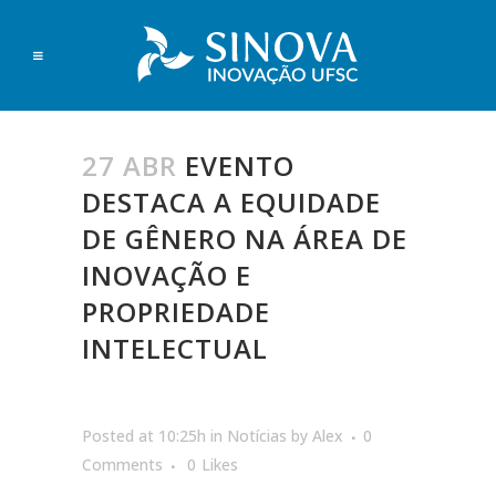
27 ABR
EVENTO
DESTACA A EQUIDADE
DE GÊNERO NA ÁREA DE
INOVAÇÃO E
PROPRIEDADE
INTELECTUAL
Posted at 10:25h
in
Notícias
by
Alex
0
Comments
0
Likes