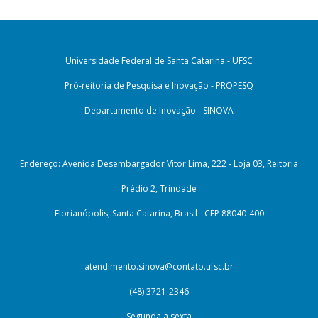
Universidade Federal de Santa Catarina - UFSC
Pró-reitoria de Pesquisa e Inovação - PROPESQ
Departamento de Inovação - SINOVA
Endereço: Avenida Desembargador Vitor Lima, 222 - Loja 03, Reitoria
Prédio 2, Trindade
Florianópolis, Santa Catarina, Brasil - CEP 88040-400
atendimento.sinova@contato.ufsc.br
(48) 3721-2346
Segunda a sexta