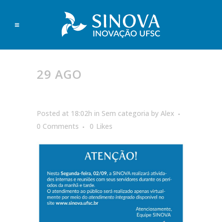
29 AGO
Posted at 18:02h
in
Sem categoria
by
Alex
0 Comments
0
Likes