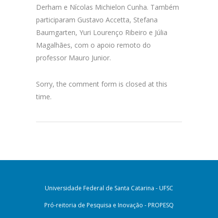
Derham e Nícolas Michielon Cunha. Também
participaram Gustavo Accetta, Stefana
Baumgarten, Yuri Lourenço Ribeiro e Júlia
Magalhães, com o apoio remoto do
professor Mauro Junior.
Sorry, the comment form is closed at this
time.
Universidade Federal de Santa Catarina - UFSC
Pró-reitoria de Pesquisa e Inovação - PROPESQ