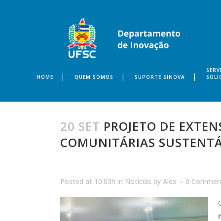
SERV
HOME
QUEM SOMOS
SUPORTE SINOVA
SOLI
20 SET
PROJETO DE EXTEN
COMUNITÁRIAS SUSTENTÁ
Posted at 10:03h
in
Notícias
by
Alex
0 Commen