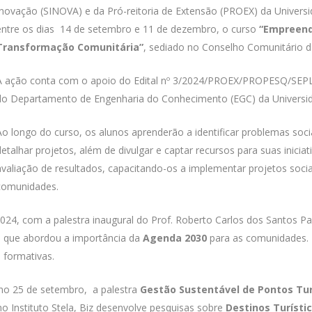
Inovação (SINOVA) e da Pró-reitoria de Extensão (PROEX) da Universid
entre os dias 14 de setembro e 11 de dezembro, o curso
“Empreende
Transformação Comunitária”
, sediado no Conselho Comunitário 
A ação conta com o apoio do Edital nº 3/2024/PROEX/PROPESQ/SEPLA
do Departamento de Engenharia do Conhecimento (EGC) da Universid
Ao longo do curso, os alunos aprenderão a identificar problemas soci
detalhar projetos, além de divulgar e captar recursos para suas ini
avaliação de resultados, capacitando-os a implementar projetos soci
comunidades.
 2024, com a palestra inaugural do Prof. Roberto Carlos dos Santo
 que abordou a importância da
Agenda 2030
para as comunidades. 
 formativas.
no 25 de setembro, a palestra
Gestão Sustentável de Pontos Tur
 Instituto Stela, Biz desenvolve pesquisas sobre
Destinos Turísti