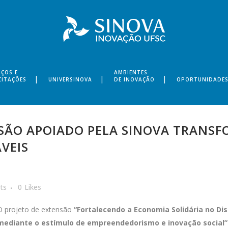
IÇOS E
AMBIENTES
CITAÇÕES
UNIVERSINOVA
DE INOVAÇÃO
OPORTUNIDADE
SÃO APOIADO PELA SINOVA TRANSFO
VEIS
ts
0
Likes
O projeto de extensão
“Fortalecendo a Economia Solidária no Dist
mediante o estímulo de empreendedorismo e inovação social”