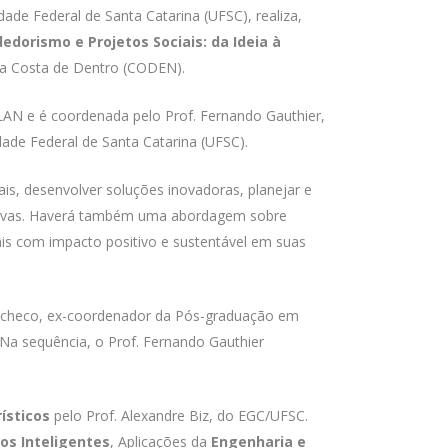
ade Federal de Santa Catarina (UFSC), realiza,
dorismo e Projetos Sociais: da Ideia à
da Costa de Dentro (CODEN).
N e é coordenada pelo Prof. Fernando Gauthier,
ade Federal de Santa Catarina (UFSC).
ais, desenvolver soluções inovadoras, planejar e
ciativas. Haverá também uma abordagem sobre
ais com impacto positivo e sustentável em suas
s Pacheco, ex-coordenador da Pós-graduação em
Na sequência, o Prof. Fernando Gauthier
ísticos
pelo Prof. Alexandre Biz, do EGC/UFSC.
cos Inteligentes
, Aplicações da
Engenharia e