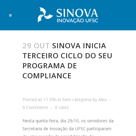
29 OUT
SINOVA INICIA
TERCEIRO CICLO DO SEU
PROGRAMA DE
COMPLIANCE
Posted at 11:35h
in
Sem categoria
by
Alex
0 Comments
0
Likes
Nesta quinta-feira, dia 29/10, os servidores da
Secretaria de Inovação da UFSC participaram