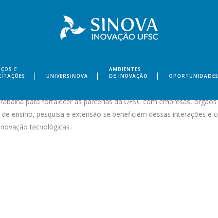
IÇOS E
AMBIENTES
CITAÇÕES
UNIVERSINOVA
DE INOVAÇÃO
OPORTUNIDADE
abalha para fortalecer as parcerias da UFSC com empresas, órgãos
des de ensino, pesquisa e extensão se beneficiem dessas interações 
inovação tecnológicas.