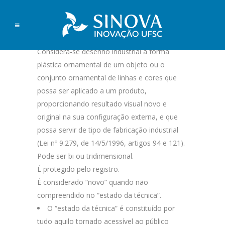
Considera-se desenho industrial a forma
plástica ornamental de um objeto ou o
conjunto ornamental de linhas e cores que
possa ser aplicado a um produto,
proporcionando resultado visual novo e
original na sua configuração externa, e que
possa servir de tipo de fabricação industrial
(Lei nº 9.279, de 14/5/1996, artigos 94 e 121).
Pode ser bi ou tridimensional.
É protegido pelo registro.
É considerado “novo” quando não
compreendido no “estado da técnica”.
O “estado da técnica” é constituído por
tudo aquilo tornado acessível ao público