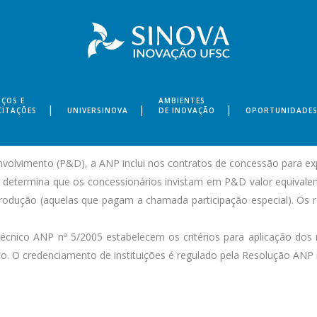
IÇOS E
AMBIENTES
CITAÇÕES
UNIVERSINOVA
DE INOVAÇÃO
OPORTUNIDADE
lvimento (P&D), a ANP inclui nos contratos de concessão para exp
 determina que os concessionários invistam em P&D valor equivale
produção (aquelas que pagam a chamada participação especial). Os
cnico ANP nº 5/2005 estabelecem os critérios para aplicação dos 
. O credenciamento de instituições é regulado pela Resolução ANP