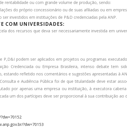
de rentabilidade ou com grande volume de produção, sendo:
alações do próprio concessionário ou de suas afiliadas ou em empres
 ser investidos em instituições de P&D credenciadas pela ANP.
E COM UNIVERSIDADES:
la dos recursos que deva ser necessariamente investida em univer
de P,D&I podem ser aplicados em projetos ou programas executados 
ituição Credenciada ou Empresa Brasileira, intenso debate tem sid
o, estando refletido nos comentários e sugestões apresentadas à AN
nsulta e Audiência Pública foi de que titularidade deve estar asso
utado por apenas uma empresa ou instituição, à executora caberia 
e cada um dos partícipes deve ser proporcional à sua contribuição ao
r/?dw=70152
w.anp.gov.br/?dw=70153