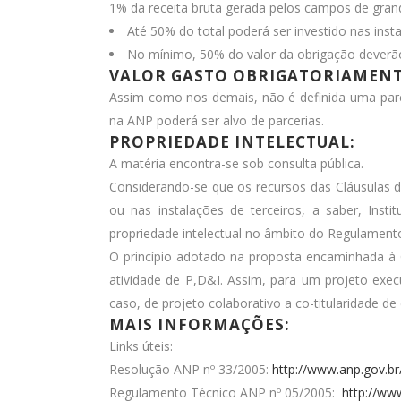
1% da receita bruta gerada pelos campos de gran
Até 50% do total poderá ser investido nas inst
No mínimo, 50% do valor da obrigação deverão
VALOR GASTO OBRIGATORIAMENT
Assim como nos demais, não é definida uma parce
na ANP poderá ser alvo de parcerias.
PROPRIEDADE INTELECTUAL:
A matéria encontra-se sob consulta pública.
Considerando-se que os recursos das Cláusulas 
ou nas instalações de terceiros, a saber, Inst
propriedade intelectual no âmbito do Regulament
O princípio adotado na proposta encaminhada à Co
atividade de P,D&I. Assim, para um projeto exec
caso, de projeto colaborativo a co-titularidade d
MAIS INFORMAÇÕES:
Links úteis:
Resolução ANP nº 33/2005:
http://www.anp.gov.b
Regulamento Técnico ANP nº 05/2005:
http://ww