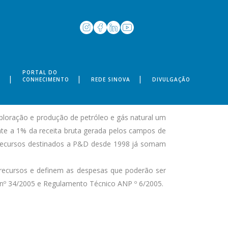
PORTAL DO
S
CONHECIMENTO
REDE SINOVA
DIVULGAÇÃO
loração e produção de petróleo e gás natural um
nte a 1% da receita bruta gerada pelos campos de
 recursos destinados a P&D desde 1998 já somam
recursos e definem as despesas que poderão ser
 nº 34/2005 e Regulamento Técnico ANP º 6/2005.