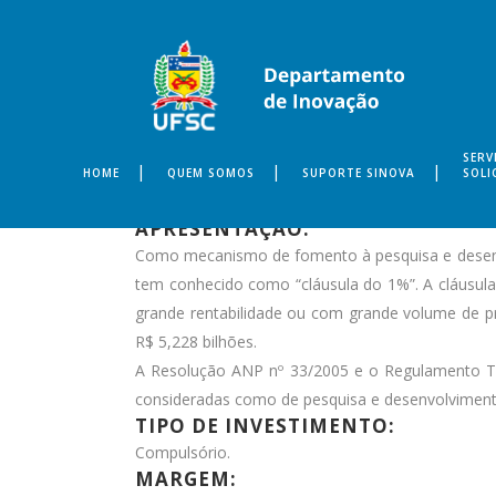
SERV
HOME
QUEM SOMOS
SUPORTE SINOVA
SOLI
APRESENTAÇÃO:
Como mecanismo de fomento à pesquisa e desenvo
tem conhecido como “cláusula do 1%”. A cláusula
grande rentabilidade ou com grande volume de 
R$ 5,228 bilhões.
A Resolução ANP nº 33/2005 e o Regulamento Té
consideradas como de pesquisa e desenvolvimento
TIPO DE INVESTIMENTO:
Compulsório.
MARGEM: