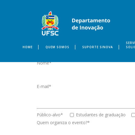
SERV
HOME
QUEM SOMOS
SUPORTE SINOVA
SOLI
Nome*
E-mail*
Público-alvo*
Estudantes de graduação
Quem organiza o evento?*