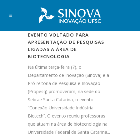
PROPESQ E SINOVA REALIZAM
EVENTO VOLTADO PARA
APRESENTAÇÃO DE PESQUISAS
LIGADAS A ÁREA DE
BIOTECNOLOGIA
Na última terça-feira (7), o
Departamento de Inovação (Sinova) e a
Pró-reitoria de Pesquisa e Inovação
(Propesq) promoveram, na sede do
Sebrae Santa Catarina, o evento
“Conexão Universidade Indústria
Biotech”. O evento reuniu professoras
que atuam na área de biotecnologia na
Universidade Federal de Santa Catarina...