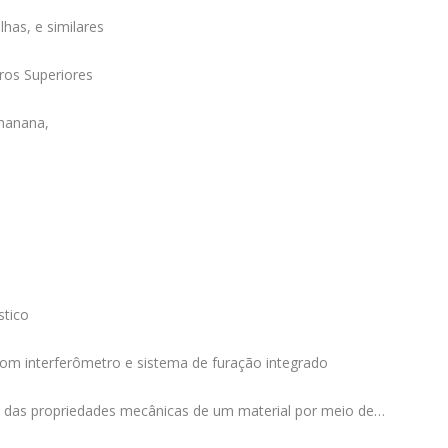
lhas, e similares
ros Superiores
emanana,
stico
com interferômetro e sistema de furação integrado
 e das propriedades mecânicas de um material por meio de…