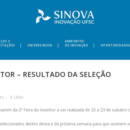
IÇOS E
AMBIENTES
CITAÇÕES
UNIVERSINOVA
DE INOVAÇÃO
OPORTUNIDADE
NTOR – RESULTADO DA SELEÇÃO
ts
0
Likes
parem da 2ª Feira do Inventor a ser realizada de 20 a 23 de outubro 
selecionados dentro desta e da próxima semana para que assinem o