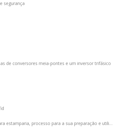
de segurança
las de conversores meia-pontes e um inversor trifásico
id
ara estamparia, processo para a sua preparação e utili…