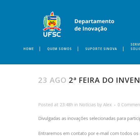
SERV
HOME
QUEM SOMOS
SUPORTE SINOVA
SOLI
23 AGO
2ª FEIRA DO INVE
Posted at 23:48h
in
Notícias
by
Alex
0 Commen
Divulgadas as inovações selecionadas para partici
Entraremos em contato por e-mail com todos os 