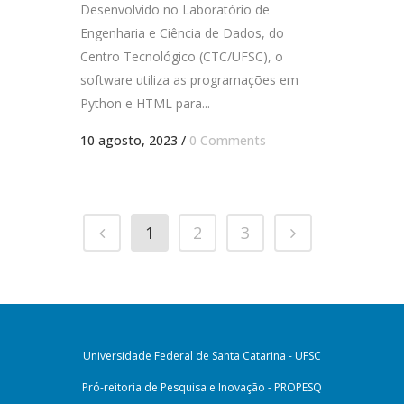
Desenvolvido no Laboratório de
Engenharia e Ciência de Dados, do
Centro Tecnológico (CTC/UFSC), o
software utiliza as programações em
Python e HTML para...
10 agosto, 2023
/
0 Comments
1
2
3
Universidade Federal de Santa Catarina - UFSC
Pró-reitoria de Pesquisa e Inovação - PROPESQ