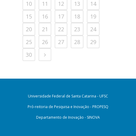
10
11
12
13
14
15
16
17
18
19
20
21
22
23
24
25
26
27
28
29
30
Universidade Federal de Santa Catarina - UFSC
Pró-reitoria de Pesquisa e Inovação - PROPESQ
Departamento de Inovação - SINOVA