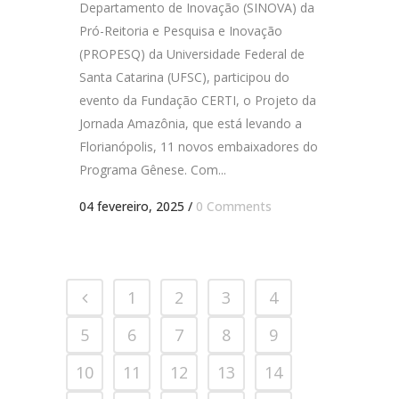
Departamento de Inovação (SINOVA) da
Pró-Reitoria e Pesquisa e Inovação
(PROPESQ) da Universidade Federal de
Santa Catarina (UFSC), participou do
evento da Fundação CERTI, o Projeto da
Jornada Amazônia, que está levando a
Florianópolis, 11 novos embaixadores do
Programa Gênese. Com...
04 fevereiro, 2025
/
0 Comments
1
2
3
4
5
6
7
8
9
10
11
12
13
14