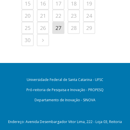
15
16
17
18
19
20
21
22
23
24
25
26
27
28
29
30
Universidade Federal de Santa Catarina - UFSC
Pró-reitoria de Pesquisa e Inovação - PROPESQ
Departamento de Inovação - SINOVA
Endereço: Avenida Desembargador Vitor Lima, 222 - Loja 03, Reitoria