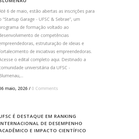
BLUMENAU
Até 6 de maio, estão abertas as inscrições para
o “Startup Garage - UFSC & Sebrae”, um
programa de formação voltado ao
desenvolvimento de competências
empreendedoras, estruturação de ideias e
fortalecimento de iniciativas empreendedoras.
Acesse o edital completo aqui. Destinado a
comunidade universitária da UFSC -
Blumenau,...
06 maio, 2026
/
0 Comments
UFSC É DESTAQUE EM RANKING
INTERNACIONAL DE DESEMPENHO
ACADÊMICO E IMPACTO CIENTÍFICO