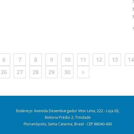
6
7
8
9
10
11
12
13
14
26
27
28
29
30
Endereço: Avenida Desembargador Vitor Lima, 222 - Loja 03,
Reitoria Prédio 2, Trindade
Florianópolis, Santa Catarina, Brasil - CEP 88040-400