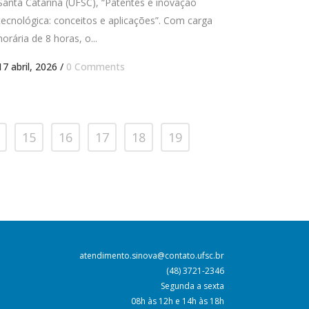
Santa Catarina (UFSC), “Patentes e inovação
tecnológica: conceitos e aplicações”. Com carga
horária de 8 horas, o...
17 abril, 2026
/
0 Comments
15
16
17
18
19
atendimento.sinova@contato.ufsc.br
(48) 3721-2346
Segunda a sexta
08h às 12h e 14h às 18h