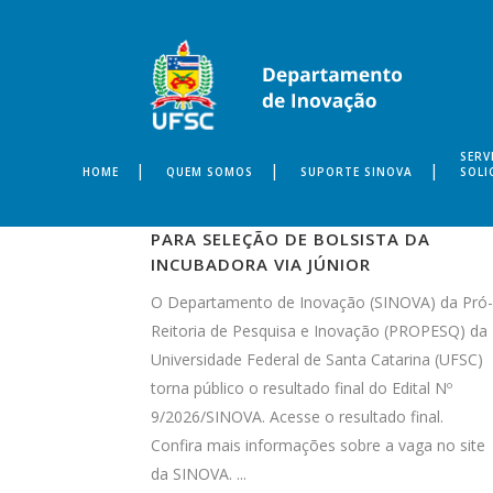
SERV
HOME
QUEM SOMOS
SUPORTE SINOVA
SOLI
SINOVA DIVULGA RESULTADO FINAL
PARA SELEÇÃO DE BOLSISTA DA
INCUBADORA VIA JÚNIOR
O Departamento de Inovação (SINOVA) da Pró-
Reitoria de Pesquisa e Inovação (PROPESQ) da
Universidade Federal de Santa Catarina (UFSC)
torna público o resultado final do Edital Nº
9/2026/SINOVA. Acesse o resultado final.
Confira mais informações sobre a vaga no site
da SINOVA. ...