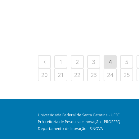
1
2
3
4
5
20
21
22
23
24
25
Universidade Federal de Santa Catarina - UFSC
Pró-reitoria de Pesquisa e Inovação - PROPESQ
Departamento de Inovação - SINOVA